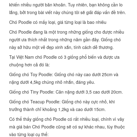
khiến nhiều người băn khoăn. Tuy nhiên, bạn không cần lo
lắng, bởi trong bài viết này chúng tôi sẽ giải đáp vấn đề trên.
Chó Poodle có mấy loại, giá từng loại là bao nhiêu
Chó Poodle đang là một trong những giống cho được nhiều
người ưa thích nhất trong những năm gần đây. Giống chó
này sở hữu một vẻ đẹp xinh xắn, tính cách dễ thương.
Tại Việt Nam chó Poodle có 3 giống phổ biến và được ưa
chuộng hơn cả đó là:
Giống chó Toy Poodle: Giống chó này cao dưới 25cm và
nặng dưới 4,5kg chúng nhỏ nhắn, đáng yêu.
Giống chó Tiny Poodle: Cân nặng dưới 3,5 cao dưới 20cm.
Giống chó Teacup Poodle: Giống chó này cực nhỏ, khi
trưởng thành chỉ khoảng 1,2kg và cao dưới 15cm.
Có thể thấy giống chó Poodle có rất nhiều loại, chính vì vây
mà giá bán Chó Poodle cũng sẽ có sự khác nhau, tùy thuộc
vào từng loại cụ thể: