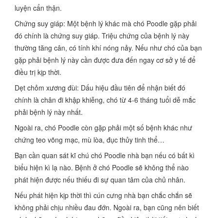
luyện cẩn thận.
Chứng suy giáp: Một bệnh lý khác mà chó Poodle gặp phải
đó chính là chứng suy giáp. Triệu chứng của bệnh lý này
thường tăng cân, có tính khí nóng nảy. Nếu như chó của bạn
gặp phải bệnh lý này cần được đưa đến ngay cơ sở y tế để
điều trị kịp thời.
Dẹt chỏm xương đùi: Dấu hiệu đầu tiên để nhận biết đó
chính là chân đi khập khiễng, chó từ 4-6 tháng tuổi dễ mắc
phải bệnh lý này nhất.
Ngoài ra, chó Poodle còn gặp phải một số bệnh khác như
chứng teo võng mạc, mù lòa, đục thủy tinh thể…
Bạn cần quan sát kĩ chú chó Poodle nhà bạn nếu có bất kì
biểu hiện kì lạ nào. Bệnh ở chó Poodle sẽ không thể nào
phát hiện được nếu thiếu đi sự quan tâm của chủ nhân.
Nếu phát hiện kịp thời thì cún cưng nhà bạn chắc chắn sẽ
không phải chịu nhiều đau đớn. Ngoài ra, bạn cũng nên biết