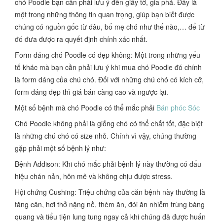
chó Poodle bạn cần phải lưu ý đến giấy tờ, gia phả. Đây là
một trong những thông tin quan trọng, giúp bạn biết được
chúng có nguồn gốc từ đâu, bố mẹ chó như thế nào,… để từ
đó đưa được ra quyết định chính xác nhất.
Form dáng chó Poodle có đẹp không: Một trong những yếu
tố khác mà bạn cần phải lưu ý khi mua chó Poodle đó chính
là form dáng của chú chó. Đối với những chú chó có kích cỡ,
form dáng đẹp thì giá bán càng cao và ngược lại.
Một số bệnh mà chó Poodle có thể mắc phải
Bán phóc Sóc
Chó Poodle không phải là giống chó có thể chất tốt, đặc biệt
là những chú chó có size nhỏ. Chính vì vậy, chúng thường
gặp phải một số bệnh lý như:
Bệnh Addison: Khi chó mắc phải bệnh lý này thường có dấu
hiệu chán nản, hôn mê và không chịu được stress.
Hội chứng Cushing: Triệu chứng của căn bệnh này thường là
tăng cân, hơi thở nặng nề, thèm ăn, đói ăn nhiễm trùng bàng
quang và tiểu tiện lung tung ngay cả khi chúng đã được huấn