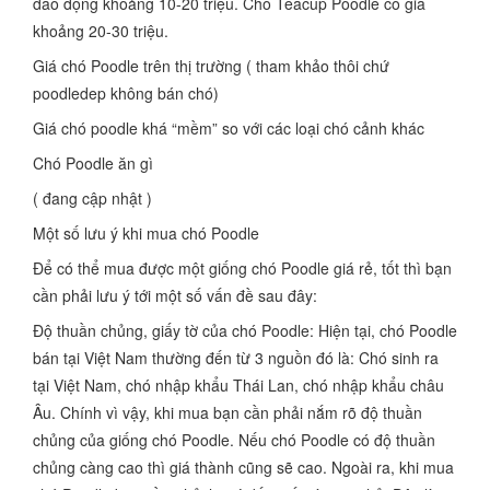
dao động khoảng 10-20 triệu. Chó Teacup Poodle có giá
khoảng 20-30 triệu.
Giá chó Poodle trên thị trường ( tham khảo thôi chứ
poodledep không bán chó)
Giá chó poodle khá “mềm” so với các loại chó cảnh khác
Chó Poodle ăn gì
( đang cập nhật )
Một số lưu ý khi mua chó Poodle
Để có thể mua được một giống chó Poodle giá rẻ, tốt thì bạn
cần phải lưu ý tới một số vấn đề sau đây:
Độ thuần chủng, giấy tờ của chó Poodle: Hiện tại, chó Poodle
bán tại Việt Nam thường đến từ 3 nguồn đó là: Chó sinh ra
tại Việt Nam, chó nhập khẩu Thái Lan, chó nhập khẩu châu
Âu. Chính vì vậy, khi mua bạn cần phải nắm rõ độ thuần
chủng của giống chó Poodle. Nếu chó Poodle có độ thuần
chủng càng cao thì giá thành cũng sẽ cao. Ngoài ra, khi mua