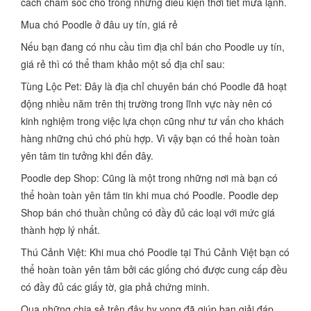
cách chăm sóc chó trong những điều kiện thời tiết mưa lạnh.
Mua chó Poodle ở đâu uy tín, giá rẻ
Nếu bạn đang có nhu cầu tìm địa chỉ bán cho Poodle uy tín,
giá rẻ thì có thể tham khảo một số địa chỉ sau:
Tùng Lộc Pet: Đây là địa chỉ chuyên bán chó Poodle đã hoạt
động nhiều năm trên thị trường trong lĩnh vực này nên có
kinh nghiệm trong việc lựa chọn cũng như tư vấn cho khách
hàng những chú chó phù hợp. Vì vậy bạn có thể hoàn toàn
yên tâm tin tưởng khi đến đây.
Poodle dep Shop: Cũng là một trong những nơi mà bạn có
thể hoàn toàn yên tâm tin khi mua chó Poodle. Poodle dep
Shop bán chó thuần chủng có đầy đủ các loại với mức giá
thành hợp lý nhất.
Thú Cảnh Việt: Khi mua chó Poodle tại Thú Cảnh Việt bạn có
thể hoàn toàn yên tâm bởi các giống chó được cung cấp đều
có đầy đủ các giấy tờ, gia phả chứng minh.
Qua những chia sẻ trên đây hy vọng đã giúp bạn giải đáp