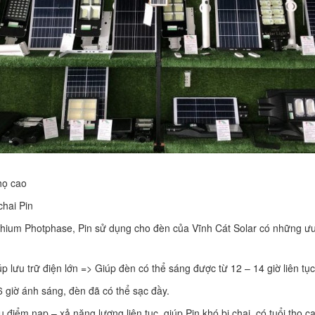
thọ cao
chai Pin
Lithium Photphase, Pin sử dụng cho đèn của Vĩnh Cát Solar có những ư
p lưu trữ điện lớn => Giúp đèn có thể sáng được từ 12 – 14 giờ liên t
6 giờ ánh sáng, đèn đã có thể sạc đầy.
 điểm nạp – xả năng lượng liên tục, giúp Pin khó bị chai, có tuổi thọ 