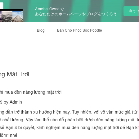
Ameba Owndで
今す
あなただけのホームページやブログをつくろう
Blog
Bán Chó Phóc Sóc Poodle
g Mặt Trời
hi mua đèn năng lượng mặt trời
19 by Admin
ng dần trở thành xu hướng hiện nay. Tuy nhiên, với vô vàn mức giá (từ
ề chất lượng. Vậy làm thế nào để phân biệt được đèn năng lượng mặt tr
sẻ Bạn 4 bí quyết, kinh nghiệm mua đèn năng lượng mặt trời để Bạn khô
dỏm” nhé.