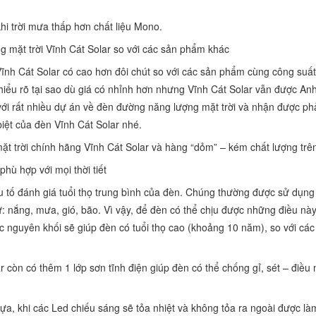
khi trời mưa thấp hơn chất liệu Mono.
 mặt trời Vĩnh Cát Solar so với các sản phẩm khác
ĩnh Cát Solar có cao hơn đôi chút so với các sản phẩm cùng công suất
iểu rõ tại sao dù giá có nhỉnh hơn nhưng Vĩnh Cát Solar vẫn được Anh/
với rất nhiều dự án về đèn đường năng lượng mặt trời và nhận được phả
biệt của đèn Vĩnh Cát Solar nhé.
t trời chính hãng Vĩnh Cát Solar và hàng “dỏm” – kém chất lượng trên
phù hợp với mọi thời tiết
 tố đánh giá tuổi thọ trung bình của đèn. Chúng thường được sử dụng ng
ư: nắng, mưa, gió, bão. Vì vậy, để đèn có thể chịu được những điều nà
úc nguyên khối sẽ giúp đèn có tuổi thọ cao (khoảng 10 năm), so với cá
r còn có thêm 1 lớp sơn tĩnh điện giúp đèn có thể chống gỉ, sét – điề
ựa, khi các Led chiếu sáng sẽ tỏa nhiệt và không tỏa ra ngoài được l