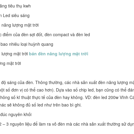
năng tiêu thụ kwh
n Led siêu sáng
 năng lượng mặt trời
 điểm của đèn sợi đốt, đèn compact và đèn led
 bao nhiêu loại huỳnh quang
 lượng mặt trời
bán đèn năng lượng mặt trời
ng mặt trời
 độ sáng của đèn. Thông thường, các nhà sản xuất đèn năng lượng mặt
ột số đơn vị có thể cao hơn). Dựa vào số chip led, bạn cũng có thể đá
 thông số kĩ thuật thực tế của đèn hay không. VD: đèn led 200w Vĩnh Cá
ác sẽ không đủ số led như trên bao bì ghi.
đúc nguyên khối
ó 2 – 3 nguyên liệu để làm ra vỏ đèn mà các nhà sản xuất thường sử dụ