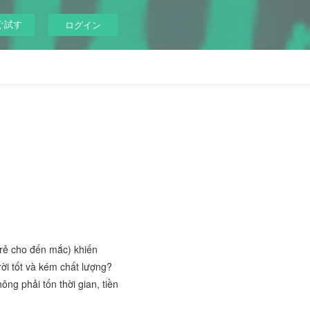
ぐ試す
ログイン
 rẻ cho đến mắc) khiến
ời tốt và kém chất lượng?
ng phải tốn thời gian, tiền