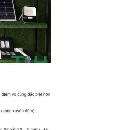
u điểm vô cùng đặc biệt hơn
ục (sáng xuyên đêm).
cao (khoảng 3 – 5 năm). Sau