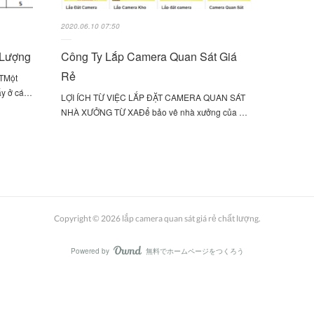
2020.06.10 07:50
 Lượng
Công Ty Lắp Camera Quan Sát Giá
Rẻ
́TMột
hấy ở cá…
LỢI ÍCH TỪ VIỆC LẮP ĐẶT CAMERA QUAN SÁT
NHÀ XƯỞNG TỪ XAĐể bảo vê nhà xưởng của …
Copyright ©
2026
lắp camera quan sát giá rẻ chất lượng
.
Powered by
無料でホームページをつくろう
AmebaOwnd