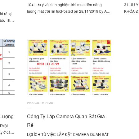
10+ Lưu ý và kinh nghiệm khi mua đèn năng
3 LƯU 
lượng mặt trờiTin tứcPosted on 28/11/2019 by A…
KHÓA ĐI
á rẻ tại
cao. Th…
2020.06.10 07:50
 Lượng
Công Ty Lắp Camera Quan Sát Giá
Rẻ
́TMột
hấy ở cá…
LỢI ÍCH TỪ VIỆC LẮP ĐẶT CAMERA QUAN SÁT