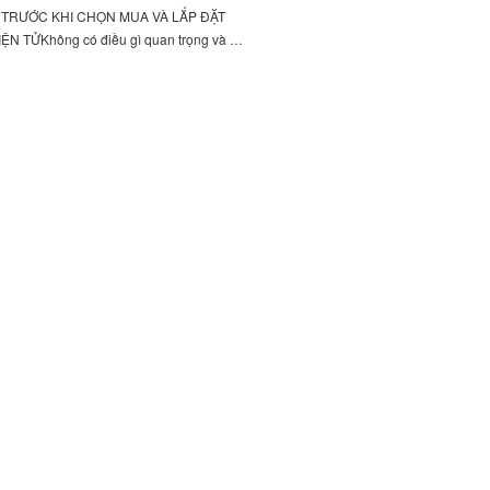
Ý TRƯỚC KHI CHỌN MUA VÀ LẮP ĐẶT
ỆN TỬKhông có điều gì quan trọng và …